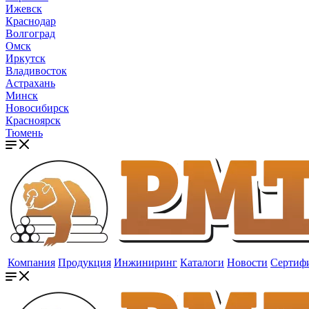
Ижевск
Краснодар
Волгоград
Омск
Иркутск
Владивосток
Астрахань
Минск
Новосибирск
Красноярск
Тюмень
Компания
Продукция
Инжиниринг
Каталоги
Новости
Сертиф