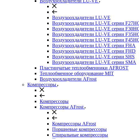
Воздухоохладители LU-VE
Воздухоохладители LU-VE
Воздухоохдадители LU-VE серии F27H
Воздухоохдадители LU-VE серии F30H
Воздухоохдадители LU-VE серии F35H
Воздухоохдадители LU-VE серии F45H
Воздухоохдадители LU-VE серии FHA
Воздухоохдадители LU-VE серии FHD
Воздухоохдадители LU-VE серии SHS
Воздухоохдадители LU-VE серии SMA
Пластинчатые теплообменники AFROST
Теплообменное оборудование MIT
Воздухоохладители AFrost
Компрессоры
Компрессоры
Компрессоры AFrost
Компрессоры AFrost
Поршневые компрессоры
Спиральные компрессоры