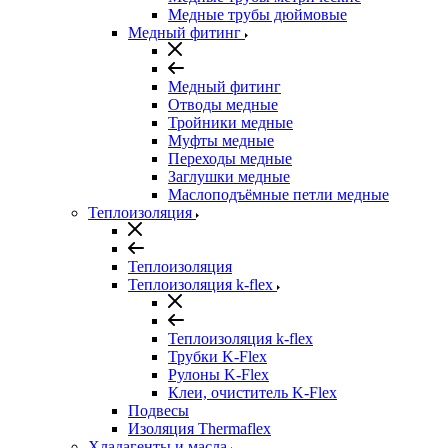
Медные трубы дюймовые
Медный фитинг
Медный фитинг
Отводы медные
Тройники медные
Муфты медные
Переходы медные
Заглушки медные
Маслоподъёмные петли медные
Теплоизоляция
Теплоизоляция
Теплоизоляция k-flex
Теплоизоляция k-flex
Трубки K-Flex
Рулоны K-Flex
Клеи, очиститель K-Flex
Подвесы
Изоляция Thermaflex
Хладагенты и масла