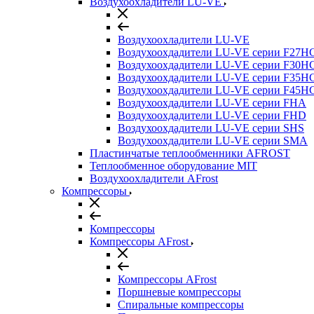
Воздухоохладители LU-VE
Воздухоохладители LU-VE
Воздухоохдадители LU-VE серии F27H
Воздухоохдадители LU-VE серии F30H
Воздухоохдадители LU-VE серии F35H
Воздухоохдадители LU-VE серии F45H
Воздухоохдадители LU-VE серии FHA
Воздухоохдадители LU-VE серии FHD
Воздухоохдадители LU-VE серии SHS
Воздухоохдадители LU-VE серии SMA
Пластинчатые теплообменники AFROST
Теплообменное оборудование MIT
Воздухоохладители AFrost
Компрессоры
Компрессоры
Компрессоры AFrost
Компрессоры AFrost
Поршневые компрессоры
Спиральные компрессоры