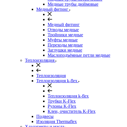
Медные трубы дюймовые
Медный фитинг
Медный фитинг
Отводы медные
Тройники медные
Муфты медные
Переходы медные
Заглушки медные
Маслоподъёмные петли медные
Теплоизоляция
Теплоизоляция
Теплоизоляция k-flex
Теплоизоляция k-flex
Трубки K-Flex
Рулоны K-Flex
Клеи, очиститель K-Flex
Подвесы
Изоляция Thermaflex
Хладагенты и масла