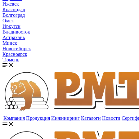
Ижевск
Краснодар
Волгоград
Омск
Иркутск
Владивосток
Астрахань
Минск
Новосибирск
Красноярск
Тюмень
Компания
Продукция
Инжиниринг
Каталоги
Новости
Сертиф